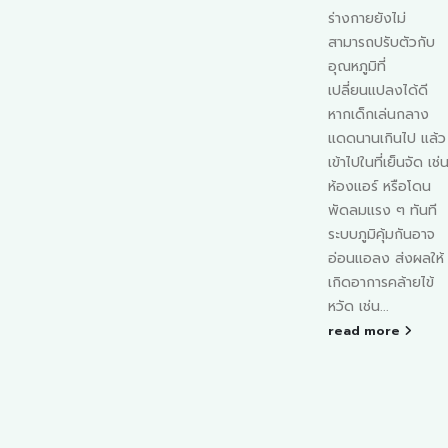
 แต่
อากาศที่หนาวเย็น
ร่างกายยังไม่
งแล้ว
และเปลี่ยนแปลง
สามารถปรับตัวกับ
ร
รวดเร็วอาจทำให้
อุณหภูมิที่
ล
ร่างกายของเด็ก ๆ
เปลี่ยนแปลงได้ดี
าการ
ปรับตัวไม่ทัน ส่งผล
หากเด็กเล่นกลาง
ให้เกิดอาการน้ำมูก
แดดนานเกินไป แล้ว
ี่
ไหลได้ง่าย แม้อาการ
เข้าไปในที่เย็นจัด เช่น
ผลกระ
จะไม่รุนแรง แต่ก็
ห้องแอร์ หรือโดน
ีวิต
สร้างความไม่สบาย
พัดลมแรง ๆ ทันที
..
ตัวและอาจทำให้การ
ระบบภูมิคุ้มกันอาจ
เดินทางไม่ราบรื่นเท่า
อ่อนแอลง ส่งผลให้
ที่ควร ดังนั้น การเต
เกิดอาการคล้ายไข้
รียมความพร้อมให้
หวัด เช่น...
ลูกน้อยอย่างเหมาะ
read more
สมจึงมีความสำคัญ
เป็นอย่างมาก การ
ป้องกันก่อนออกเดิ
ทาง เป็นวิธีที่ช่วยลด
โอกาสเกิดอาการ