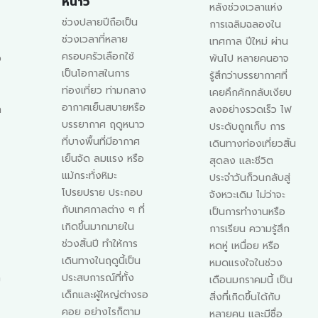
หลังช่วงเวลาแห่ง
ระบบทางเดินหายใจ
การเฉลิมฉลองใน
ส่วนต้นของเด็กเล็ก
เทศกาล ปีใหม่ ผ่าน
มีความเปราะบางและ
พ้นไป หลายคนอาจ
ไวต่อสิ่งแวดล้อม
รู้สึกว่าบรรยากาศที่
เป็นพิเศษ การมี
เคยคึกคักกลับเงียบ
น้ำมูก จึงเป็นอาการ
ลงอย่างรวดเร็ว ไฟ
ที่พบได้บ่อย และมัก
ประดับถูกเก็บ การ
เป็นสิ่งแรกที่คุณแม่
เดินทางท่องเที่ยวสิ้น
ให้ความสนใจเมื่อลูก
สุดลง และชีวิต
รักเริ่มมีอาการเจ็บ
ประจำวันก็วนกลับสู่
ป่วย แม้น้ำมูกจะดู
จังหวะเดิม ไม่ว่าจะ
เหมือนเพียง
เป็นการทำงานหรือ
ของเหลวที่ร่างกาย
การเรียน ความรู้สึก
ขับออกมา แต่ใน
หดหู่ เหนื่อย หรือ
ทางการแพทย์ สี
หมดแรงใจในช่วง
ลักษณะ และปริมาณ
เดือนมกราคมนี้ เป็น
ของน้ำมูกสามารถ
อ
สิ่งที่เกิดขึ้นได้กับ
สะท้อนถึงภาวะ
หลายคน และมีชื่อ
สุขภาพของร่างกาย