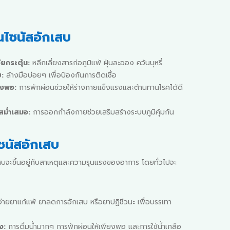
นไซนัสอักเสบ
ัยกระตุ้น:
หลีกเลี่ยงสารก่อภูมิแพ้ ฝุ่นละออง ควันบุหรี่
ย:
ล้างมือบ่อยๆ เพื่อป้องกันการติดเชื้อ
ยงพอ:
การพักผ่อนช่วยให้ร่างกายแข็งแรงและต้านทานโรคได้ดี
ม่ำเสมอ:
การออกกำลังกายช่วยเสริมสร้างระบบภูมิคุ้มกัน
ซนัสอักเสบ
สบจะขึ้นอยู่กับสาเหตุและความรุนแรงของอาการ โดยทั่วไปจะ
ายยาแก้แพ้ ยาลดการอักเสบ หรือยาปฏิชีวนะ เพื่อบรรเทา
ง:
การดื่มน้ำมากๆ การพักผ่อนให้เพียงพอ และการใช้น้ำเกลือ