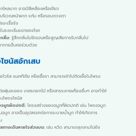
มูกไหลมาก อาจมีสีเหลืองหรือเขียว
ริเวณหน้าผาก แก้ม หรือรอบดวงตา
ษะเรื้อรัง
ในระยะเริ่มแรกของโรค
กลิ่น:
รู้สึกกลิ่นไม่ชัดเจนหรือสูญเสียการรับกลิ่นไป
าการเจ็บคอร่วมด้วย
ไซนัสอักเสบ
ื้อไวรัส แบคทีเรีย หรือเชื้อรา สามารถเข้าไปติดเชื้อในโพรง
ต่อฝุ่นละออง เกสรดอกไม้ หรือสารระคายเคืองอื่นๆ อาจทำให้
ในโพรงไซนัส
จมูกผิดปกติ:
โครงสร้างของจมูกที่ผิดปกติ เช่น โพรงจมูก
นจมูก อาจเป็นอุปสรรคต่อการระบายน้ำมูก ทำให้เกิดการ
้น
รัสทางเดินหายใจส่วนบน:
เช่น หวัด สามารถลุกลามไปยัง