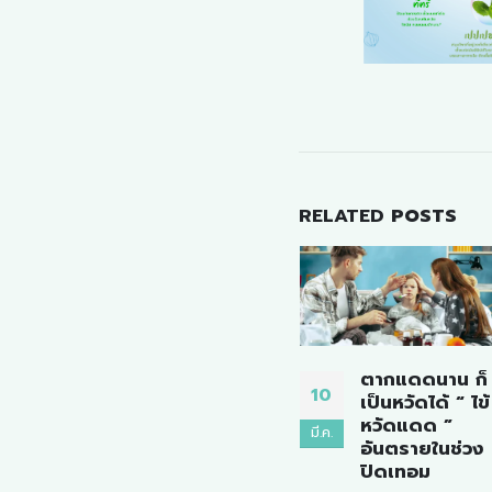
RELATED
POSTS
ตัว
ตากแดดนาน ก็
อากาศหนาวก็
10
19
้องทน
เป็นหวัดได้ “ ไข้
เอาอยู่! เทคนิค
หวัดแดด ”
ดูแลลูกเมื่อมี
มี.ค.
พ.ย.
อันตรายในช่วง
น้ำมูกไหลระ
พ้ ”
ปิดเทอม
หว่างทริป ฤดู
ปัญหา