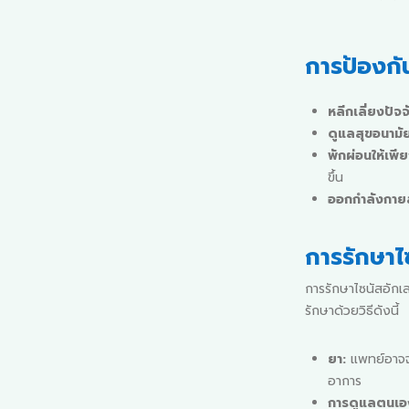
การป้องกั
หลีกเลี่ยงปัจจ
ดูแลสุขอนามั
พักผ่อนให้เพี
ขึ้น
ออกกำลังกายส
การรักษาไ
การรักษาไซนัสอักเ
รักษาด้วยวิธีดังนี้
ยา:
แพทย์อาจจ่
อาการ
การดูแลตนเอ