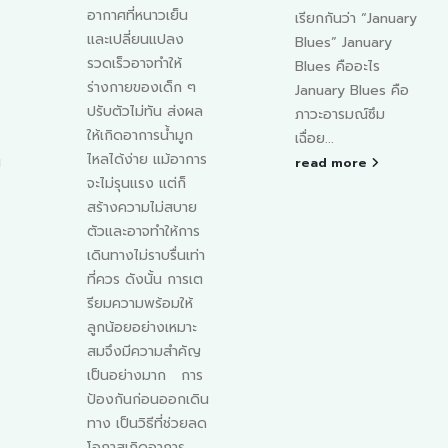
เรียกกันว่า “January
ได้อย่างมีนัยสำคัญ
Blues” January
น้ำมูก ไม่ใช่ของเสีย
Blues คืออะไร
หากแต่เป็นกลไก
January Blues คือ
ธรรมชาติที่ร่างกาย
ภาวะอารมณ์ซึม
สร้างขึ้นเพื่อดักจับ
เฉื่อย...
ฝุ่น เชื้อโรค และสิ่ง
แปลกปลอมต่าง ๆ
read more
จากอากาศที่เรา
หายใจเข้าไป โดย
เฉพาะในเด็กเล็กซึ่ง
ระบบภูมิคุ้มกันยัง
พัฒนาไม่สมบูรณ์
การสังเกตลักษณะ
และ “สีของน้ำมูก”
จึงเป็นอีกหนึ่งเครื่อง
มือสำคัญที่ช่วยให้
น
คุณแม่เข้าใจสภาวะ
ร่างกายของลูกได้ดี