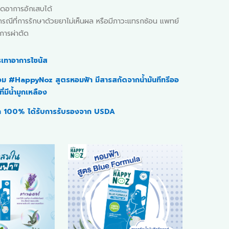
ลดอาการอักเสบได้
รณีที่การรักษาด้วยยาไม่เห็นผล หรือมีภาวะแทรกซ้อน แพทย์
การผ่าตัด
รเทาอาการไซนัส
หอม #HappyNoz สูตรหอมฟ้า มีสารสกัดจากน้ำมันทีทรีออ
ี่มีน้ำมูกเหลือง
ก 100% ได้รับการรับรองจาก USDA