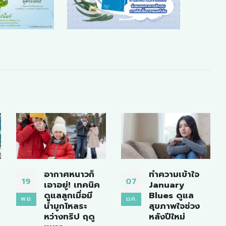
ทำความเข้าใจ
น้ำมูก เปลี่ยนสี
07
16
January
อย่ามองข้าม!
Blues ดูแล
รู้ทันสุขภาพลูก
ม.ค.
ก.ค.
สุขภาพใจช่วง
รักจากสีที่
หลังปีใหม่
เปลี่ยนไป