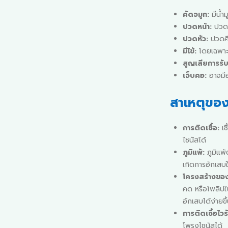
คัดจมูก:
มีน้ำ
ปวดหน้า:
ปวดบ
ปวดหัว:
ปวดศีร
มีไข้:
โดยเฉพาะ
สูญเสียการรับ
เจ็บคอ:
อาจมีอ
สาเหตุของ
การติดเชื้อ:
เช
ไซนัสได้
ภูมิแพ้:
ภูมิแพ้
เกิดการอักเสบ
โครงสร้างของ
คด หรือโพลิปใ
อักเสบได้ง่ายขึ
การติดเชื้อไว
โพรงไซนัสได้