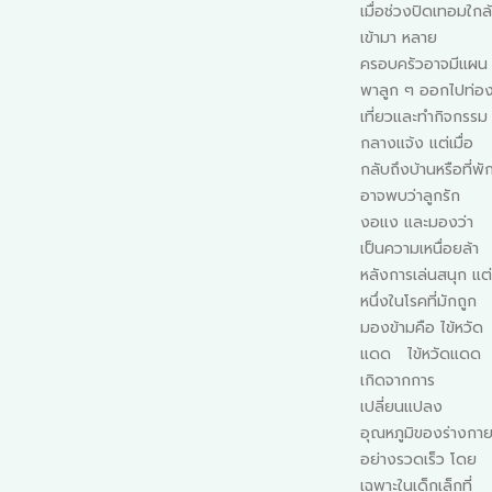
หนาว
เมื่อช่วงปิดเทอมใกล้
โน้ม
ช่วงปลายปีถือเป็น
เข้ามา หลาย
อ
ช่วงเวลาที่หลาย
ครอบครัวอาจมีแผน
้ในทุก
ครอบครัวเลือกใช้
พาลูก ๆ ออกไปท่อง
เด็ก
เป็นโอกาสในการ
เที่ยวและทำกิจกรรม
ูงอายุ
ท่องเที่ยว ท่ามกลาง
กลางแจ้ง แต่เมื่อ
ด
อากาศเย็นสบายหรือ
กลับถึงบ้านหรือที่พัก
มคนที่
บรรยากาศ ฤดูหนาว
อาจพบว่าลูกรัก
างทาง
ที่บางพื้นที่มีอากาศ
งอแง และมองว่า
แต่
เย็นจัด ลมแรง หรือ
เป็นความเหนื่อยล้า
กับทุก
แม้กระทั่งหิมะ
หลังการเล่นสนุก แต่
การ
โปรยปราย ประกอบ
หนึ่งในโรคที่มักถูก
กเริ่ม
กับเทศกาลต่าง ๆ ที่
มองข้ามคือ ไข้หวัด
แรง
เกิดขึ้นมากมายใน
แดด ไข้หวัดแดด
ำมูก
ช่วงสิ้นปี ทำให้การ
เกิดจากการ
รัง
เดินทางในฤดูนี้เป็น
เปลี่ยนแปลง
ประสบการณ์ที่ทั้ง
อุณหภูมิของร่างกาย
ลายคน
เด็กและผู้ใหญ่ต่างร
อย่างรวดเร็ว โดย
คอย อย่างไรก็ตาม
เฉพาะในเด็กเล็กที่