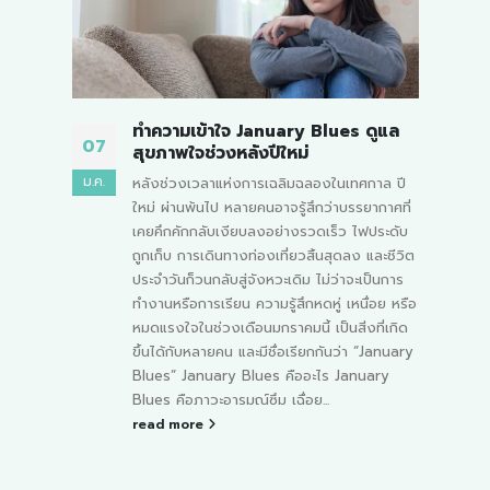
ูแล
ภูมิแพ้ ปรับตัวได้ทัน ไม่ต้องทนป่วย
08
19
ปัจจุบัน “ ภูมิแพ้ ” ถือเป็นหนึ่งในปัญหาสุขภาพที่
พ.ค.
ธ.ค.
ล ปี
มีแนวโน้มเพิ่มขึ้นอย่างต่อเนื่องและพบได้ในทุก
าศที่
ช่วงวัย ตั้งแต่เด็กเล็กไปจนถึงผู้สูงอายุ โรคนี้ไม่
ะดับ
ได้จำกัดเฉพาะเพียงกลุ่มคนที่มีความเปราะบาง
ะชีวิต
ทางสุขภาพเท่านั้น แต่สามารถเกิดได้กับทุกคนใน
นการ
สังคม อาการของโรคภูมิแพ้มักเริ่มต้นอย่างไม่
ย หรือ
รุนแรง เช่น คัดจมูก น้ำมูกไหล จาม ไอเรื้อรัง
่เกิด
หรือมีผื่นคันบนผิวหนัง ซึ่งหลายคนอาจมองว่า
anuary
เป็นอาการเล็กน้อย แต่ในความเป็นจริงแล้ว หาก
ry
ไม่ได้รับการวินิจฉัยและดูแลอย่างถูกวิธี อาการ
เหล่านี้สามารถพัฒนาไปสู่โรคที่เรื้อรังและส่งผลก
ระทบต่อคุณภาพชีวิตในระยะยาว เช่น...
read more