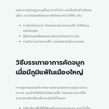
แม้อาการคัดจมูกจะดูเป็นอาการทั่วไป แต่เมื่อเกิดซ้ำหรือต่อ
เนื่อง อาจส่งผลต่อคุณภาพชีวิตมากกว่าที่คิด เช่น
หายใจไม่สะดวก โดยเฉพาะช่วงกลางคืน ทำให้นอน
หลับไม่สนิท
รู้สึกอ่อนเพลียและสมาธิลดลงในระหว่างวัน
หายใจทางปากมากขึ้น จนคอแห้งหรือระคายคอ
วิธีบรรเทาอาการคัดจมูก
เมื่อมีภูมิแพ้ในเมืองใหญ่
การดูแลตนเองอย่างเหมาะสมช่วยลดความรุนแรงของ
อาการ และทำให้ใช้ชีวิตได้สบายขึ้น โดยเฉพาะช่วงที่ไม่
สามารถหลีกเลี่ยงสิ่งกระตุ้นได้ทั้งหมด
หลีกเลี่ยงพื้นที่ที่มีฝุ่นหรือละอองเกสรสูง หากจำเป็น