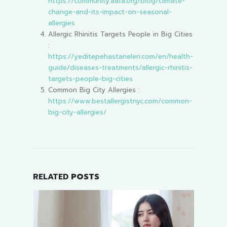
https://community.aafa.org/blog/climate-
change-and-its-impact-on-seasonal-
allergies
Allergic Rhinitis Targets People in Big Cities
:
https://yeditepehastaneleri.com/en/health-
guide/diseases-treatments/allergic-rhinitis-
targets-people-big-cities
Common Big City Allergies :
https://www.bestallergistnyc.com/common-
big-city-allergies/
RELATED
POSTS