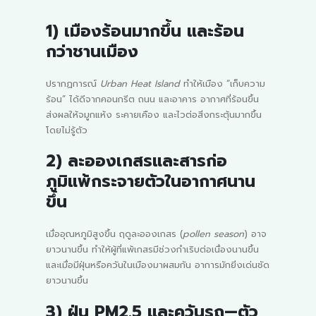
1) เมืองร้อนมากขึ้น และร้อน
กว่าชานเมือง
ปรากฏการณ์
Urban Heat Island
ทำให้เมือง “เก็บความ
ร้อน” ได้ดีจากคอนกรีต ถนน และอาคาร อากาศที่ร้อนขึ้น
ส่งผลให้จมูกแห้ง ระคายเคือง และไวต่อสิ่งกระตุ้นมากขึ้น
โดยไม่รู้ตัว
2) ละอองเกสรและสารก่อ
ภูมิแพ้กระจายตัวในอากาศนาน
ขึ้น
เมื่ออุณหภูมิสูงขึ้น ฤดูละอองเกสร (
pollen season
) อาจ
ยาวนานขึ้น ทำให้ผู้ที่แพ้เกสรมีช่วงกำเริบต่อเนื่องนานขึ้น
และเมื่อมีฝุ่นหรือควันในเมืองมาผสมกัน อาการมักยิ่งเด่นชัด
ยาวนานขึ้น
3) ฝุ่น PM2.5 และควันรถ—ตัว