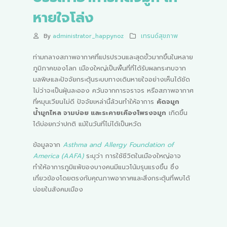
หายใจโล่ง
By
administrator_happynoz
เทรนด์สุขภาพ
ท่ามกลางสภาพอากาศที่แปรปรวนและสุดขั้วมากขึ้นในหลาย
ภูมิภาคของโลก เมืองใหญ่เป็นพื้นที่ที่ได้รับผลกระทบจาก
มลพิษและปัจจัยกระตุ้นระบบทางเดินหายใจอย่างเห็นได้ชัด
ไม่ว่าจะเป็นฝุ่นละออง ควันจากการจราจร หรือสภาพอากาศ
ที่หมุนเวียนไม่ดี ปัจจัยเหล่านี้ล้วนทำให้อาการ
คัดจมูก
น้ำมูกไหล จามบ่อย และระคายเคืองโพรงจมูก
เกิดขึ้น
ได้บ่อยกว่าปกติ แม้ในวันที่ไม่ได้เป็นหวัด
ข้อมูลจาก
Asthma and Allergy Foundation of
America (AAFA)
ระบุว่า การใช้ชีวิตในเมืองใหญ่อาจ
ทำให้อาการภูมิแพ้ของบางคนมีแนวโน้มรุนแรงขึ้น ซึ่ง
เกี่ยวข้องโดยตรงกับคุณภาพอากาศและสิ่งกระตุ้นที่พบได้
บ่อยในสังคมเมือง