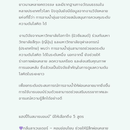
ยาวนานหลายศตวรรษ และมีรากฐานทางวัฒนธรรมใน
หลายประเทศทั่วโลก ปัจจุบันยังมีข้อมูลจากงานวิจัยหลาย
แห่งที่ชี้ว่า การอาบน้ำอุ่นอาจช่วยสนับสนุนการควบคุมระดับ
ความดันโลหิต ได้
งานวิจัยจากมหาวิทยาลัยโอทาโก (นิวซีแลนด์) ร่วมกับมหา
วิทยาลัยสึกุบะ (ญี่ปุ่น) และมหาวิทยาลัยจุฬาลงกรณ์
(ประเทศไทย) พบว่า การอาบน้ำอุ่นสามารถช่วยลดระดับ
ความดันโลหิต ได้ในระดับหนึ่ง นอกจากนี้ ยังช่วยให้
ร่างกายผ่อนคลาย ลดความเครียด และส่งเสริมคุณภาพ
การนอนหลับ ซึ่งล้วนเป็นปัจจัยสำคัญในการดูแลความดัน
โลหิตในระยะยาว
เพื่อยกระดับประสบการณ์การอาบน้ำให้ผ่อนคลายมากยิ่งขึ้น
การใช้บาธบอมบ์ร่วมด้วยสามารถช่วยเสริมบรรยากาศและ
อารมณ์ความรู้สึกได้อย่างดี
แฮปปี้โนสบาธบอมบ์” มีให้เลือกถึง 5 สูตร
กลิ่นลาเวนเดอร์ – หอมอ่อนโยน ช่วยให้รู้สึกผ่อนคลาย