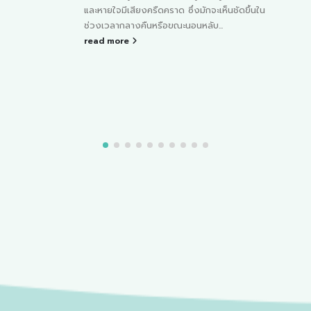
ขึ้นใน
จากคนสู่คนได้ ทำให้ระบบทางเดินหายใจติดเชื้อ
เฉียบพลัน ผ่านละอองน้ำลาย น้ำมูก และเสมหะ
ด้วยวิธีไอและจาม...
read more