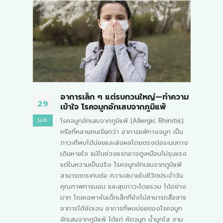
ความ
ไข้หวัดใหญ่: ศัตรูตัวร้ายที่ซ่อนตัวใน
11
19
สายลมหนาว
ก.พ.
พ.ย.
tis)
ในช่วงฤดูฝนและฤดูหนาว ไข้หวัดใหญ่
เป็น
(Influenza) เป็นหนึ่งในโรคที่สามารถแพร่
บบทาง
กระจายได้ง่ายและรวดเร็ว โดยเฉพาะในเด็ก ๆ ที่
ุนแรง
ภูมิคุ้มกันยังไม่แข็งแรงพอ เมื่ออยู่ในช่วงเปิด
แพ้
เทอม โอกาสในการติดเชื้อก็มีมากยิ่งขึ้น ไข้หวัด
วัน
ใหญ่ไม่เพียงแต่ทำให้รู้สึกไม่สบายตัวเท่านั้น แต่
ย่าง
ยังสามารถทำให้เกิดภาวะแทรกซ้อนที่รุนแรงได้
่อสาร
อีกด้วย สาเหตุหลักของไข้หวัดใหญ่ เชื้อไวรัส
มูก
อินฟลูเอนซา (Influenza Virus) แพร่กระจายได้
 จาม
ดีในช่วงฤดูฝนและฤดูหนาว เป็นเชื้อไวรัสที่ติดต่อ