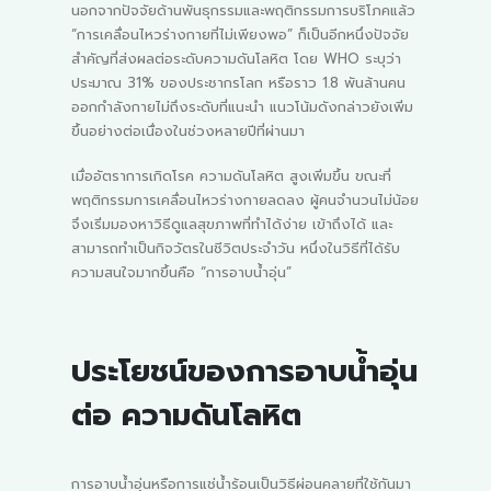
นอกจากปัจจัยด้านพันธุกรรมและพฤติกรรมการบริโภคแล้ว
“การเคลื่อนไหวร่างกายที่ไม่เพียงพอ” ก็เป็นอีกหนึ่งปัจจัย
สำคัญที่ส่งผลต่อระดับความดันโลหิต โดย WHO ระบุว่า
ประมาณ 31% ของประชากรโลก หรือราว 1.8 พันล้านคน
ออกกำลังกายไม่ถึงระดับที่แนะนำ แนวโน้มดังกล่าวยังเพิ่ม
ขึ้นอย่างต่อเนื่องในช่วงหลายปีที่ผ่านมา
เมื่ออัตราการเกิดโรค ความดันโลหิต สูงเพิ่มขึ้น ขณะที่
พฤติกรรมการเคลื่อนไหวร่างกายลดลง ผู้คนจำนวนไม่น้อย
จึงเริ่มมองหาวิธีดูแลสุขภาพที่ทำได้ง่าย เข้าถึงได้ และ
สามารถทำเป็นกิจวัตรในชีวิตประจำวัน หนึ่งในวิธีที่ได้รับ
ความสนใจมากขึ้นคือ “การอาบน้ำอุ่น”
ประโยชน์ของการอาบน้ำอุ่น
ต่อ ความดันโลหิต
การอาบน้ำอุ่นหรือการแช่น้ำร้อนเป็นวิธีผ่อนคลายที่ใช้กันมา