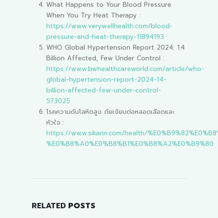
What Happens to Your Blood Pressure
When You Try Heat Therapy :
https://www.verywellhealth.com/blood-
pressure-and-heat-therapy-11894193
WHO Global Hypertension Report 2024: 1.4
Billion Affected, Few Under Control :
https://www.bwhealthcareworld.com/article/who-
global-hypertension-report-2024-14-
billion-affected-few-under-control-
573025
โรคความดันโลหิตสูง ภัยเงียบต่อหลอดเลือดและ
หัวใจ :
https://www.sikarin.com/health/%E0%B9%
%E0%B8%A0%E0%B8%B1%E0%B8%A2%E0%B9%80
RELATED
POSTS