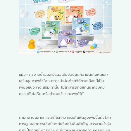
แม้ว่าการอาบน้ำอุ่นจะมีแนวโน้มช่วยลดความดันโลหิตและ
เสริมสุขภาพหัวใจ แต่การบำบัดด้วยวิธีทางเลือกนี้เป็น
เพียงแนวทางเสริมเท่านั้น ไม่สามารถทดแทนยาควบคุม
ความดันโลหิต หรือคำแนะนำจากแพทย์ได้
ท่ามกลางสถานการณ์ที่โรคความดันโลหิตสูงเพิ่มขึ้นทั่วโลก
การดูแลสุขภาพเชิงป้องกันจึงเป็นสิ่งสำคัญ การอาบน้ำอุ่น
อาจเป็นอีกหนึ่งวิธีง่าย ๆ ที่ช่วยผ่อนคลายความเครียด และ