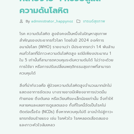
ความดันโลหิต
By
administrator_happynoz
เทรนด์สุขภาพ
โรค ความดันโลหิต สูงยังคงเป็นหนึ่งในปัญหาสุขภาพ
สำคัญของประชากรทั่วโลก โดยในปี 2024 องค์การ
อนามัยโลก (WHO) รายงานว่า มีประชากรกว่า 1.4 พันล้าน
คนทั่วโลกที่มีภาวะความดันโลหิตสูง แต่มีเพียงประมาณ 1
ใน 5 เท่านั้นที่สามารถควบคุมระดับความดันได้ ไม่ว่าจะด้วย
การใช้ยา หรือการปรับเปลี่ยนพฤติกรรมสุขภาพที่สามารถ
ควบคุมได้
สิ่งที่น่ากังวลคือ ผู้ป่วยความดันโลหิตสูงจำนวนมากมักไม่
แสดงอาการชัดเจน บางรายอาจมีเพียงอาการปวดมึน
ท้ายทอย ตึงต้นคอ หรือเวียนศีรษะเล็กน้อยเท่านั้น จึงทำให้
หลายคนละเลยการดูแลตนเอง ทั้งที่โรคนี้จัดเป็นโรคไม่
ติดต่อเรื้อรัง (NCDs) ซึ่งหากควบคุมไม่ดี อาจนำไปสู่ภาวะ
แทรกซ้อนร้ายแรง เช่น โรคหัวใจ โรคหลอดเลือดสมอง
และภาวะหัวใจล้มเหลว