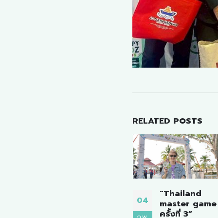
RELATED
POSTS
“Thailand
BIOCHINA
04
14
re
master game
2024
ครั้งที่ 3”
ก.พ.
มี.ค.
Happy Noz is