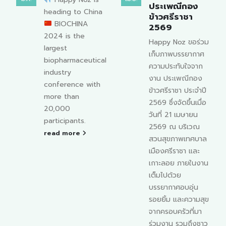
ประเพณีกอง
ธุรกิจเกี่ยวกับยา
ข้าวศรีราชา
นนทบุรี ครั้งที่
2569
31
Happy Noz ขอร่วม
ภาพบรรยากาศใน
เก็บภาพบรรยากาศ
“งานประชุมวิชาการ
l
ความประทับใจจาก
ประจำปี ชมรมผู้
งาน ประเพณีกอง
ประกอบธุรกิจเกี่ยว
ข้าวศรีราชา ประจำปี
กับยา นนทบุรี ครั้งที่
2569 ซึ่งจัดขึ้นเมื่อ
31" เมื่อวันอาทิตย์ที่
วันที่ 21 เมษายน
12 พฤษภาคม ที่ผ่าน
2569 ณ บริเวณ
มา ณ โรงแรม ที เค
สวนสุขภาพเทศบาล
พาเลซ . โดยมีภญ.
เมืองศรีราชา และ
วันทณีย์ เสนาคุณ
เกาะลอย ภายในงาน
กรรมการผู้บริหาร
เต็มไปด้วย
บริษัท วันเวนเชอร์
บรรยากาศอบอุ่น
จำกัด...
รอยยิ้ม และความสุข
read more
จากครอบครัวที่มา
ร่วมงาน รวมถึงชาว