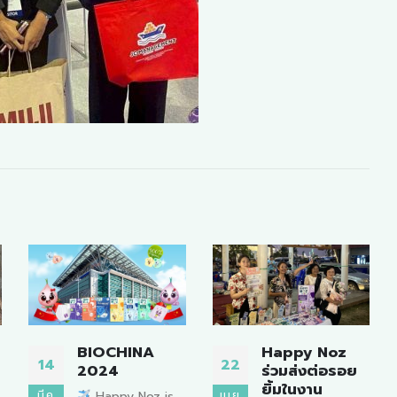
Happy Noz
งานประชุม
22
12
ร่วมส่งต่อรอย
วิชาการประจำปี
ยิ้มในงาน
ชมรมผู้ประกอบ
เม.ย.
พ.ค.