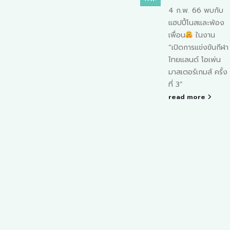
สนา
4 ก.พ. 66 พบกับ
heading to China
้
แฮปปี้โนสและพ้อง
BIOCHINA
วัน
เพื่อน
ในงาน
2024 is the
ผู้
“เปิดการแข่งขันกีฬา
largest
น่าย
ไทยแลนด์ โอเพ่น
biopharmaceutica
ุงแรก
มาสเตอร์เกมส์ ครั้ง
industry
ใต้
ที่ 3”
conference with
guard
read more
more than
หัวหอม
20,000
ก
participants.
read more
ับ
วาม
ว่น อี