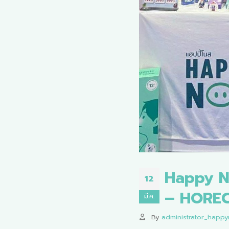
Happy N
12
– HOREC
มี.ค.
By
administrator_happy